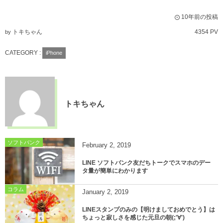
10年前の投稿
トキちゃん
4354 PV
by
CATEGORY :
iPhone
トキちゃん
ソフトバンク
February
2
,
2019
LINE ソフトバンク友だちトークでスマホのデー
タ量が簡単にわかります
コラム
January
2
,
2019
LINEスタンプのみの【明けましておめでとう】は
ちょっと寂しさを感じた元旦の朝(;'∀')