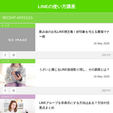
LINEの使い方講座
RECENT ARTICLES
トーク
飲み会のお礼LINE例文集！好印象を与える最強マナ
ー術
16
May
2026
335 PV
トーク
うざいと感じるLINE送信取り消し、その原因とは？
16
May
2026
289 PV
グループ
LINEグループを非表示にする方法はある？方法や注
意点まとめ