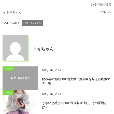
6年前の投稿
トキちゃん
3232 PV
by
CATEGORY :
LINE モバイル
トキちゃん
トーク
May
16
,
2026
飲み会のお礼LINE例文集！好印象を与える最強マ
ナー術
トーク
May
16
,
2026
うざいと感じるLINE送信取り消し、その原因と
は？