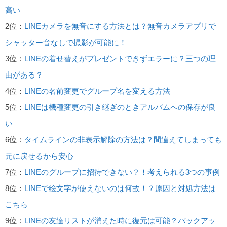
高い
2位：
LINEカメラを無音にする方法とは？無音カメラアプリで
シャッター音なしで撮影が可能に！
3位：
LINEの着せ替えがプレゼントできずエラーに？三つの理
由がある？
4位：
LINEの名前変更でグループ名を変える方法
5位：
LINEは機種変更の引き継ぎのときアルバムへの保存が良
い
6位：
タイムラインの非表示解除の方法は？間違えてしまっても
元に戻せるから安心
7位：
LINEのグループに招待できない？！考えられる3つの事例
8位：
LINEで絵文字が使えないのは何故！？原因と対処方法は
こちら
9位：
LINEの友達リストが消えた時に復元は可能？バックアッ