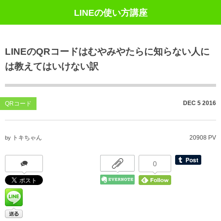
LINEの使い方講座
LINEのQRコードはむやみやたらに知らない人に
は教えてはいけない訳
DEC
5
2016
QRコード
トキちゃん
20908 PV
by
0