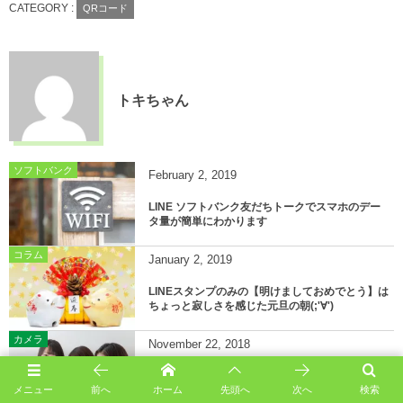
CATEGORY :
QRコード
トキちゃん
ソフトバンク
February
2
,
2019
LINE ソフトバンク友だちトークでスマホのデー
タ量が簡単にわかります
コラム
January
2
,
2019
LINEスタンプのみの【明けましておめでとう】は
ちょっと寂しさを感じた元旦の朝(;'∀')
カメラ
November
22
,
2018
LINE カメラアプリで写真の反転の仕方で修正し
てSNSにアップ
メニュー
前へ
ホーム
先頭へ
次へ
検索