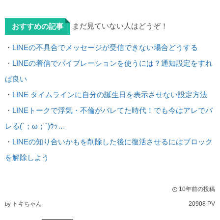
まだ見ていない人はどうぞ！
おすすめの記事
・
LINEの不具合でメッセージが受信できない場合どうする
・
LINEの着信でバイブレーションを使うには？通知設定をすれ
ば良い
・
LINE タイムラインに自分の誕生日を表示させない設定方法
・
LINEトークで浮気・不倫がバレてた時代！でも今はアレでバ
レる(´；ω；`)ｳｯ…
・
LINEの知り合いかもを削除した後に復活させるにはブロック
を解除しよう
10年前の投稿
トキちゃん
20908 PV
by