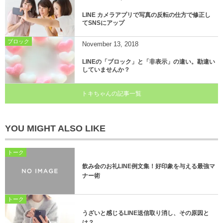
LINE カメラアプリで写真の反転の仕方で修正し
てSNSにアップ
ブロック
November
13
,
2018
LINEの「ブロック」と「非表示」の違い。勘違い
していませんか？
トキちゃんの記事一覧
YOU MIGHT ALSO LIKE
トーク
飲み会のお礼LINE例文集！好印象を与える最強マ
ナー術
トーク
うざいと感じるLINE送信取り消し、その原因と
は？