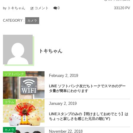
トキちゃん
コメント
0
33120 PV
by
CATEGORY :
カメラ
トキちゃん
ソフトバンク
February
2
,
2019
LINE ソフトバンク友だちトークでスマホのデー
タ量が簡単にわかります
コラム
January
2
,
2019
LINEスタンプのみの【明けましておめでとう】は
ちょっと寂しさを感じた元旦の朝(;'∀')
カメラ
November
22
,
2018