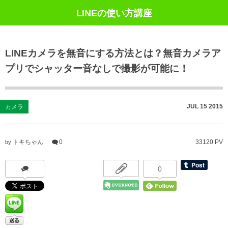
LINEの使い方講座
LINEカメラを無音にする方法とは？無音カメラア
プリでシャッター音なしで撮影が可能に！
JUL
15
2015
カメラ
トキちゃん
0
33120 PV
by
0