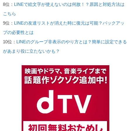
8位：
LINEで絵文字が使えないのは何故！？原因と対処方法は
こちら
9位：
LINEの友達リストが消えた時に復元は可能？バックアッ
プの必要性とは
10位：
LINEのグループ非表示のやり方とは？簡単に設定できる
があまり役に立たないかも？