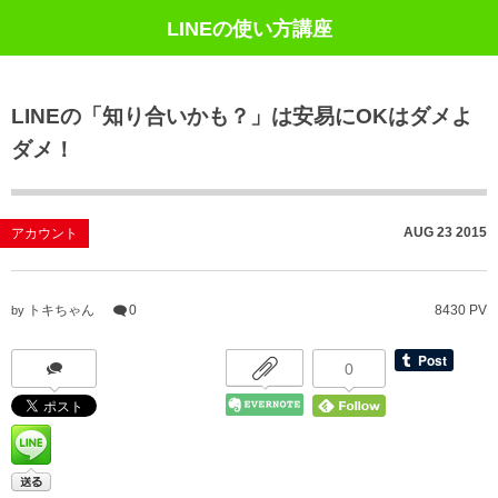
LINEの使い方講座
LINEの「知り合いかも？」は安易にOKはダメよ
ダメ！
AUG
23
2015
アカウント
トキちゃん
0
8430 PV
by
0