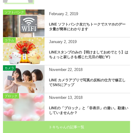
ソフトバンク
February
2
,
2019
LINE ソフトバンク友だちトークでスマホのデー
タ量が簡単にわかります
コラム
January
2
,
2019
LINEスタンプのみの【明けましておめでとう】は
ちょっと寂しさを感じた元旦の朝(;'∀')
カメラ
November
22
,
2018
LINE カメラアプリで写真の反転の仕方で修正し
てSNSにアップ
ブロック
November
13
,
2018
LINEの「ブロック」と「非表示」の違い。勘違い
していませんか？
トキちゃんの記事一覧