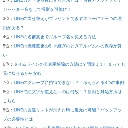
2位：
LINEカメラを無音にする方法とは？無音カメラアプリで
シャッター音なしで撮影が可能に！
3位：
LINEの着せ替えがプレゼントできずエラーに？三つの理
由がある？
4位：
LINEの名前変更でグループ名を変える方法
5位：
LINEは機種変更の引き継ぎのときアルバムへの保存が良
い
6位：
タイムラインの非表示解除の方法は？間違えてしまっても
元に戻せるから安心
7位：
LINEのグループに招待できない？！考えられる3つの事例
8位：
LINEで絵文字が使えないのは何故！？原因と対処方法は
こちら
9位：
LINEの友達リストが消えた時に復元は可能？バックアッ
プの必要性とは