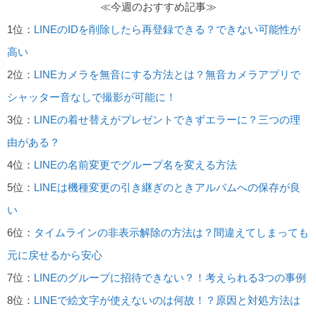
≪今週のおすすめ記事≫
1位：
LINEのIDを削除したら再登録できる？できない可能性が
高い
2位：
LINEカメラを無音にする方法とは？無音カメラアプリで
シャッター音なしで撮影が可能に！
3位：
LINEの着せ替えがプレゼントできずエラーに？三つの理
由がある？
4位：
LINEの名前変更でグループ名を変える方法
5位：
LINEは機種変更の引き継ぎのときアルバムへの保存が良
い
6位：
タイムラインの非表示解除の方法は？間違えてしまっても
元に戻せるから安心
7位：
LINEのグループに招待できない？！考えられる3つの事例
8位：
LINEで絵文字が使えないのは何故！？原因と対処方法は