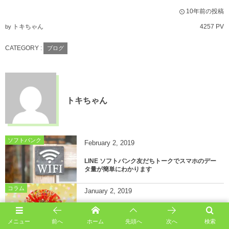
10年前の投稿
トキちゃん
4257 PV
by
CATEGORY :
ブログ
トキちゃん
ソフトバンク
February
2
,
2019
LINE ソフトバンク友だちトークでスマホのデー
タ量が簡単にわかります
コラム
January
2
,
2019
LINEスタンプのみの【明けましておめでとう】は
ちょっと寂しさを感じた元旦の朝(;'∀')
メニュー
前へ
ホーム
先頭へ
次へ
検索