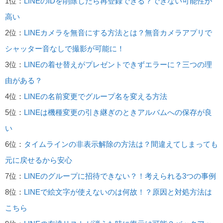
1位：
LINEのIDを削除したら再登録できる？できない可能性が
高い
2位：
LINEカメラを無音にする方法とは？無音カメラアプリで
シャッター音なしで撮影が可能に！
3位：
LINEの着せ替えがプレゼントできずエラーに？三つの理
由がある？
4位：
LINEの名前変更でグループ名を変える方法
5位：
LINEは機種変更の引き継ぎのときアルバムへの保存が良
い
6位：
タイムラインの非表示解除の方法は？間違えてしまっても
元に戻せるから安心
7位：
LINEのグループに招待できない？！考えられる3つの事例
8位：
LINEで絵文字が使えないのは何故！？原因と対処方法は
こちら