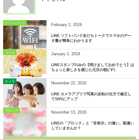
ソフトバンク
February
2
,
2019
LINE ソフトバンク友だちトークでスマホのデー
タ量が簡単にわかります
コラム
January
2
,
2019
LINEスタンプのみの【明けましておめでとう】は
ちょっと寂しさを感じた元旦の朝(;'∀')
カメラ
November
22
,
2018
LINE カメラアプリで写真の反転の仕方で修正し
てSNSにアップ
ブロック
November
13
,
2018
LINEの「ブロック」と「非表示」の違い。勘違い
していませんか？