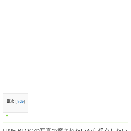
目次
[
hide
]
LINE BLOGの写真で癒されたいから保存したい