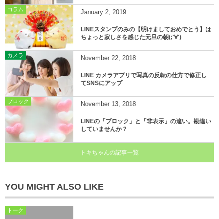
コラム
January
2
,
2019
LINEスタンプのみの【明けましておめでとう】は
ちょっと寂しさを感じた元旦の朝(;'∀')
カメラ
November
22
,
2018
LINE カメラアプリで写真の反転の仕方で修正し
てSNSにアップ
ブロック
November
13
,
2018
LINEの「ブロック」と「非表示」の違い。勘違い
していませんか？
トキちゃんの記事一覧
YOU MIGHT ALSO LIKE
トーク