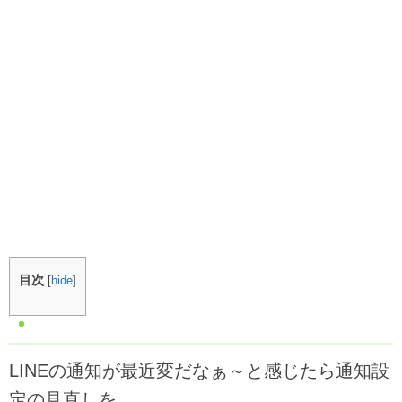
目次
[
hide
]
LINEの通知が最近変だなぁ～と感じたら通知設
定の見直しを