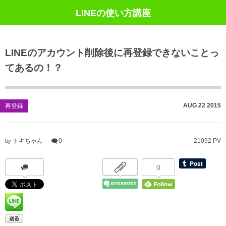
LINEの使い方講座
LINEのアカウント削除後に再登録できないことっ
てあるの！？
AUG
22
2015
再登録
トキちゃん
0
21092 PV
by
0