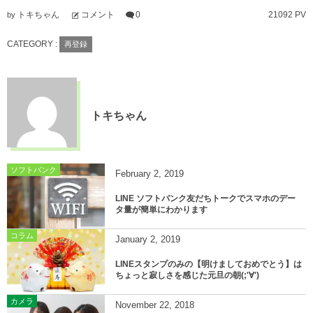
トキちゃん
コメント
0
21092 PV
by
CATEGORY :
再登録
トキちゃん
ソフトバンク
February
2
,
2019
LINE ソフトバンク友だちトークでスマホのデー
タ量が簡単にわかります
コラム
January
2
,
2019
LINEスタンプのみの【明けましておめでとう】は
ちょっと寂しさを感じた元旦の朝(;'∀')
カメラ
November
22
,
2018