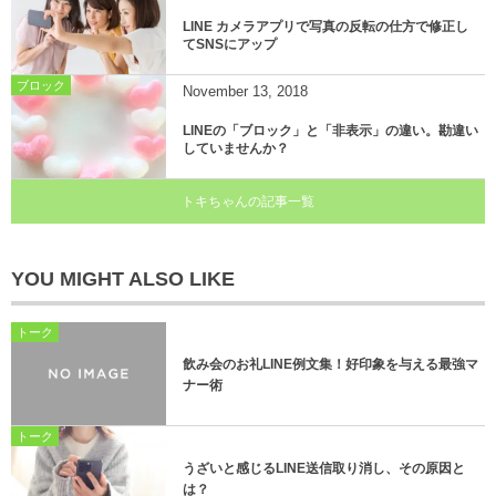
LINE カメラアプリで写真の反転の仕方で修正し
てSNSにアップ
ブロック
November
13
,
2018
LINEの「ブロック」と「非表示」の違い。勘違い
していませんか？
トキちゃんの記事一覧
YOU MIGHT ALSO LIKE
トーク
飲み会のお礼LINE例文集！好印象を与える最強マ
ナー術
トーク
うざいと感じるLINE送信取り消し、その原因と
は？