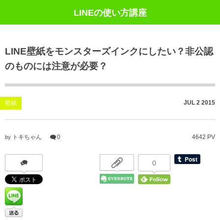
LINEの使い方講座
LINE壁紙をモンスターズインクにしたい？非公認
のものには注意が必要？
JUL
2
2015
壁紙
トキちゃん
0
4642 PV
by
0