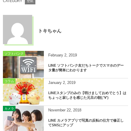
CATEGORY :
壁紙
トキちゃん
ソフトバンク
February
2
,
2019
LINE ソフトバンク友だちトークでスマホのデー
タ量が簡単にわかります
コラム
January
2
,
2019
LINEスタンプのみの【明けましておめでとう】は
ちょっと寂しさを感じた元旦の朝(;'∀')
カメラ
November
22
,
2018
LINE カメラアプリで写真の反転の仕方で修正し
てSNSにアップ