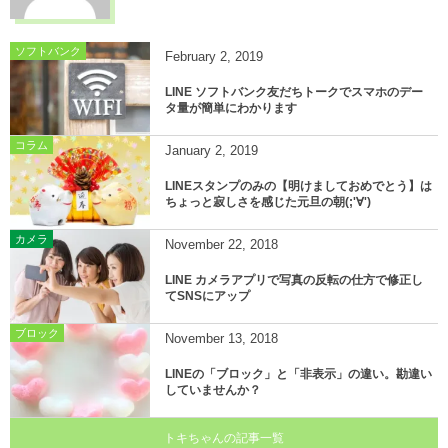
ソフトバンク
February
2
,
2019
LINE ソフトバンク友だちトークでスマホのデー
タ量が簡単にわかります
コラム
January
2
,
2019
LINEスタンプのみの【明けましておめでとう】は
ちょっと寂しさを感じた元旦の朝(;'∀')
カメラ
November
22
,
2018
LINE カメラアプリで写真の反転の仕方で修正し
てSNSにアップ
ブロック
November
13
,
2018
LINEの「ブロック」と「非表示」の違い。勘違い
していませんか？
トキちゃんの記事一覧