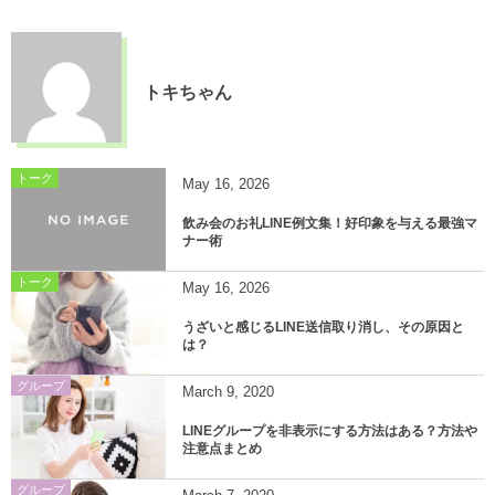
トキちゃん
トーク
May
16
,
2026
飲み会のお礼LINE例文集！好印象を与える最強マ
ナー術
トーク
May
16
,
2026
うざいと感じるLINE送信取り消し、その原因と
は？
グループ
March
9
,
2020
LINEグループを非表示にする方法はある？方法や
注意点まとめ
グループ