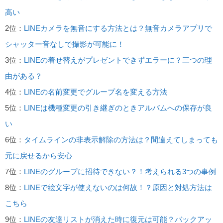
高い
2位：
LINEカメラを無音にする方法とは？無音カメラアプリで
シャッター音なしで撮影が可能に！
3位：
LINEの着せ替えがプレゼントできずエラーに？三つの理
由がある？
4位：
LINEの名前変更でグループ名を変える方法
5位：
LINEは機種変更の引き継ぎのときアルバムへの保存が良
い
6位：
タイムラインの非表示解除の方法は？間違えてしまっても
元に戻せるから安心
7位：
LINEのグループに招待できない？！考えられる3つの事例
8位：
LINEで絵文字が使えないのは何故！？原因と対処方法は
こちら
9位：
LINEの友達リストが消えた時に復元は可能？バックアッ