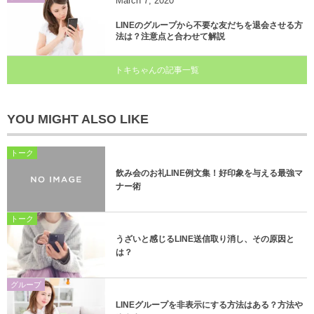
March
7
,
2020
LINEのグループから不要な友だちを退会させる方
法は？注意点と合わせて解説
トキちゃんの記事一覧
YOU MIGHT ALSO LIKE
トーク
飲み会のお礼LINE例文集！好印象を与える最強マ
ナー術
トーク
うざいと感じるLINE送信取り消し、その原因と
は？
グループ
LINEグループを非表示にする方法はある？方法や