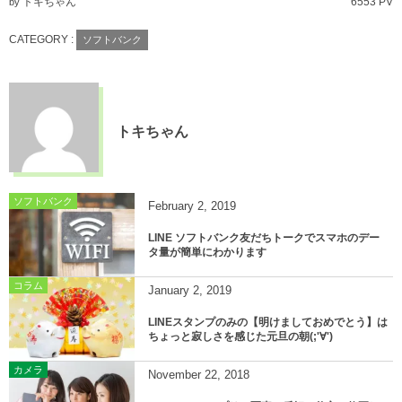
トキちゃん
6553 PV
by
CATEGORY :
ソフトバンク
トキちゃん
ソフトバンク
February
2
,
2019
LINE ソフトバンク友だちトークでスマホのデー
タ量が簡単にわかります
コラム
January
2
,
2019
LINEスタンプのみの【明けましておめでとう】は
ちょっと寂しさを感じた元旦の朝(;'∀')
カメラ
November
22
,
2018