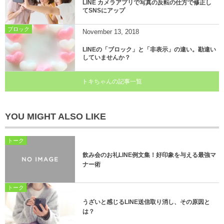
LINE カメラアプリで写真の反転の仕方で修正し
てSNSにアップ
ブロック
November
13
,
2018
LINEの「ブロック」と「非表示」の違い。勘違い
していませんか？
トキちゃんの記事一覧
YOU MIGHT ALSO LIKE
トーク
飲み会のお礼LINE例文集！好印象を与える最強マ
ナー術
トーク
うざいと感じるLINE送信取り消し、その原因と
は？