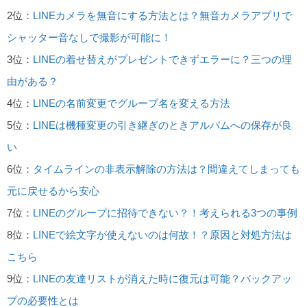
2位：
LINEカメラを無音にする方法とは？無音カメラアプリで
シャッター音なしで撮影が可能に！
3位：
LINEの着せ替えがプレゼントできずエラーに？三つの理
由がある？
4位：
LINEの名前変更でグループ名を変える方法
5位：
LINEは機種変更の引き継ぎのときアルバムへの保存が良
い
6位：
タイムラインの非表示解除の方法は？間違えてしまっても
元に戻せるから安心
7位：
LINEのグループに招待できない？！考えられる3つの事例
8位：
LINEで絵文字が使えないのは何故！？原因と対処方法は
こちら
9位：
LINEの友達リストが消えた時に復元は可能？バックアッ
プの必要性とは