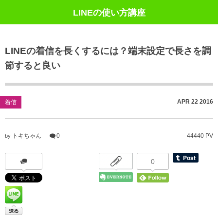
LINEの使い方講座
LINEの着信を長くするには？端末設定で長さを調
節すると良い
APR
22
2016
着信
トキちゃん
0
44440 PV
by
0