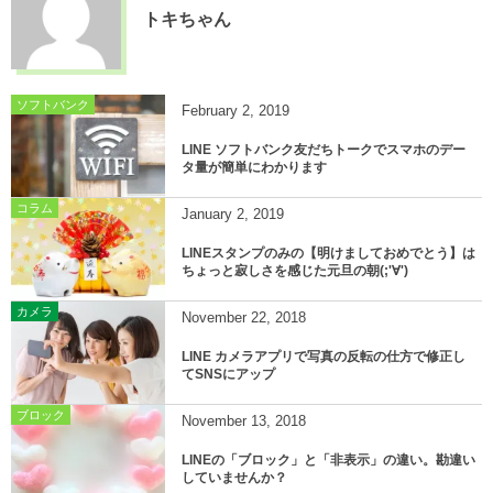
トキちゃん
ソフトバンク
February
2
,
2019
LINE ソフトバンク友だちトークでスマホのデー
タ量が簡単にわかります
コラム
January
2
,
2019
LINEスタンプのみの【明けましておめでとう】は
ちょっと寂しさを感じた元旦の朝(;'∀')
カメラ
November
22
,
2018
LINE カメラアプリで写真の反転の仕方で修正し
てSNSにアップ
ブロック
November
13
,
2018
LINEの「ブロック」と「非表示」の違い。勘違い
していませんか？