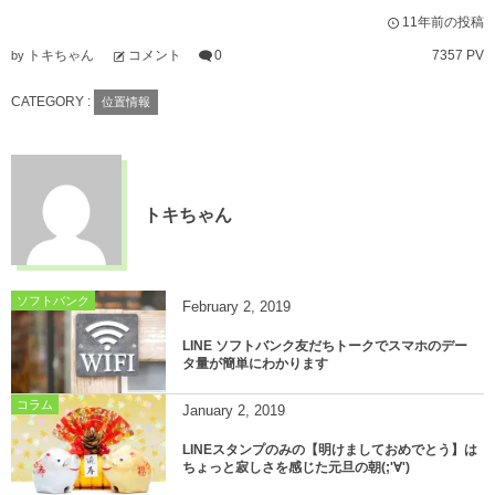
11年前の投稿
トキちゃん
コメント
0
7357 PV
by
CATEGORY :
位置情報
トキちゃん
ソフトバンク
February
2
,
2019
LINE ソフトバンク友だちトークでスマホのデー
タ量が簡単にわかります
コラム
January
2
,
2019
LINEスタンプのみの【明けましておめでとう】は
ちょっと寂しさを感じた元旦の朝(;'∀')