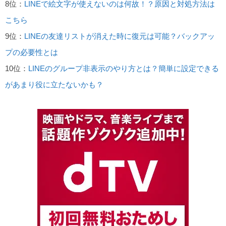
8位：
LINEで絵文字が使えないのは何故！？原因と対処方法は
こちら
9位：
LINEの友達リストが消えた時に復元は可能？バックアッ
プの必要性とは
10位：
LINEのグループ非表示のやり方とは？簡単に設定できる
があまり役に立たないかも？