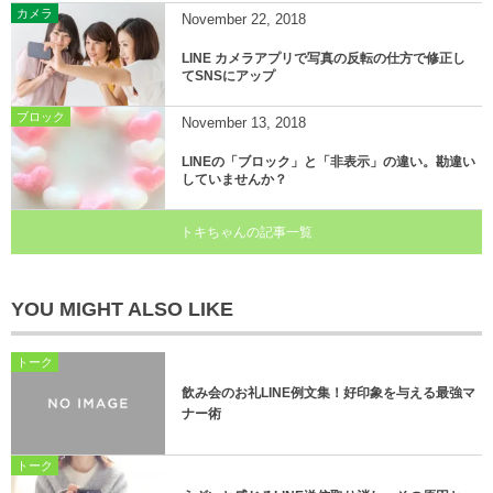
カメラ
November
22
,
2018
LINE カメラアプリで写真の反転の仕方で修正し
てSNSにアップ
ブロック
November
13
,
2018
LINEの「ブロック」と「非表示」の違い。勘違い
していませんか？
トキちゃんの記事一覧
YOU MIGHT ALSO LIKE
トーク
飲み会のお礼LINE例文集！好印象を与える最強マ
ナー術
トーク