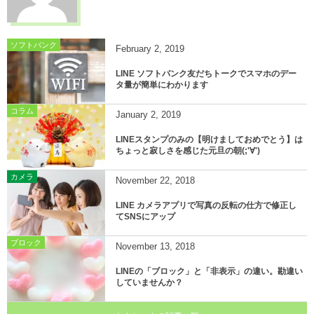
ソフトバンク
February
2
,
2019
LINE ソフトバンク友だちトークでスマホのデー
タ量が簡単にわかります
コラム
January
2
,
2019
LINEスタンプのみの【明けましておめでとう】は
ちょっと寂しさを感じた元旦の朝(;'∀')
カメラ
November
22
,
2018
LINE カメラアプリで写真の反転の仕方で修正し
てSNSにアップ
ブロック
November
13
,
2018
LINEの「ブロック」と「非表示」の違い。勘違い
していませんか？