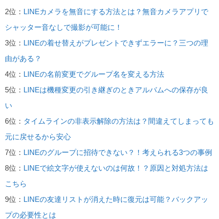
2位：
LINEカメラを無音にする方法とは？無音カメラアプリで
シャッター音なしで撮影が可能に！
3位：
LINEの着せ替えがプレゼントできずエラーに？三つの理
由がある？
4位：
LINEの名前変更でグループ名を変える方法
5位：
LINEは機種変更の引き継ぎのときアルバムへの保存が良
い
6位：
タイムラインの非表示解除の方法は？間違えてしまっても
元に戻せるから安心
7位：
LINEのグループに招待できない？！考えられる3つの事例
8位：
LINEで絵文字が使えないのは何故！？原因と対処方法は
こちら
9位：
LINEの友達リストが消えた時に復元は可能？バックアッ
プの必要性とは