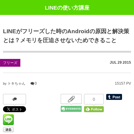
LINEの使い方講座
LINEがフリーズした時のAndroidの原因と解決策
とは？メモリを圧迫させないためできること
JUL
29
2015
フリーズ
トキちゃん
0
15157 PV
by
0