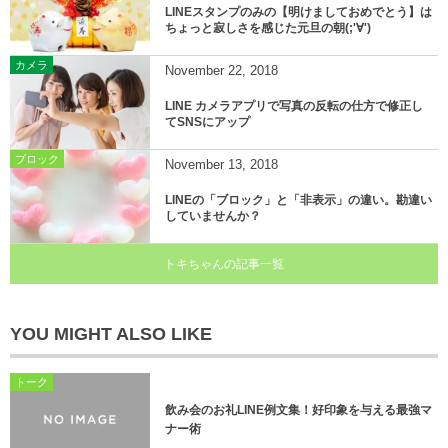
LINEスタンプのみの【明けましておめでとう】は
ちょっと寂しさを感じた元旦の朝(;'∀')
カメラ
November
22
,
2018
LINE カメラアプリで写真の反転の仕方で修正し
てSNSにアップ
ブロック
November
13
,
2018
LINEの「ブロック」と「非表示」の違い。勘違い
していませんか？
トキちゃんの記事一覧
YOU MIGHT ALSO LIKE
トーク
飲み会のお礼LINE例文集！好印象を与える最強マ
ナー術