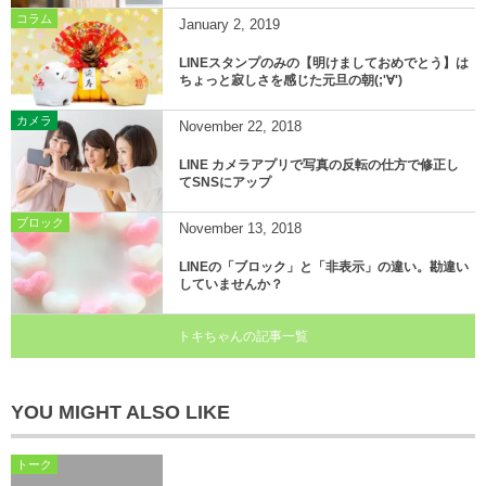
コラム
January
2
,
2019
LINEスタンプのみの【明けましておめでとう】は
ちょっと寂しさを感じた元旦の朝(;'∀')
カメラ
November
22
,
2018
LINE カメラアプリで写真の反転の仕方で修正し
てSNSにアップ
ブロック
November
13
,
2018
LINEの「ブロック」と「非表示」の違い。勘違い
していませんか？
トキちゃんの記事一覧
YOU MIGHT ALSO LIKE
トーク