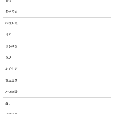
着信
着せ替え
機種変更
復元
引き継ぎ
壁紙
名前変更
友達追加
友達削除
占い