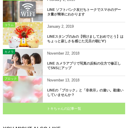
LINE ソフトバンク友だちトークでスマホのデー
タ量が簡単にわかります
コラム
January
2
,
2019
LINEスタンプのみの【明けましておめでとう】は
ちょっと寂しさを感じた元旦の朝(;'∀')
カメラ
November
22
,
2018
LINE カメラアプリで写真の反転の仕方で修正し
てSNSにアップ
ブロック
November
13
,
2018
LINEの「ブロック」と「非表示」の違い。勘違い
していませんか？
トキちゃんの記事一覧