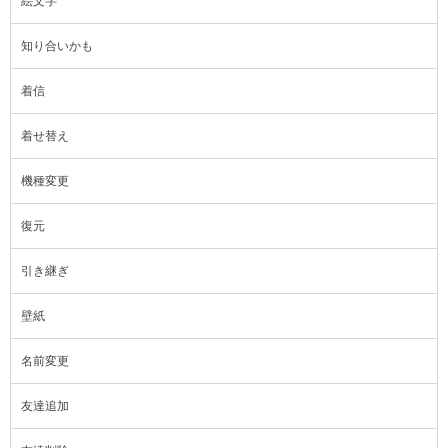
絵文字
知り合いかも
着信
着せ替え
機種変更
復元
引き継ぎ
壁紙
名前変更
友達追加