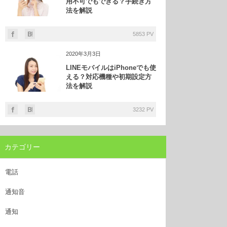
用不可でもできる？手続き方
法を解説
5853 PV
2020年3月3日
LINEモバイルはiPhoneでも使
える？対応機種や初期設定方
法を解説
3232 PV
カテゴリー
電話
通知音
通知