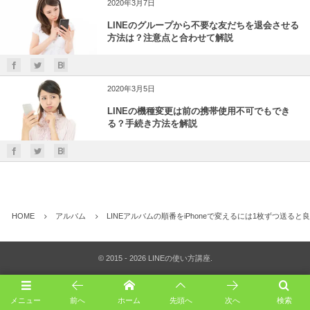
2020年3月7日
LINEのグループから不要な友だちを退会させる
方法は？注意点と合わせて解説
2020年3月5日
LINEの機種変更は前の携帯使用不可でもでき
る？手続き方法を解説
HOME
アルバム
LINEアルバムの順番をiPhoneで変えるには1枚ずつ送ると
©
2015 - 2026
LINEの使い方講座
.
メニュー
前へ
ホーム
先頭へ
次へ
検索