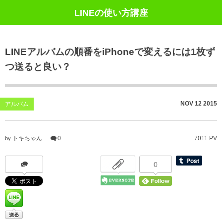
LINEの使い方講座
LINEアルバムの順番をiPhoneで変えるには1枚ず
つ送ると良い？
NOV
12
2015
アルバム
トキちゃん
0
7011 PV
by
0