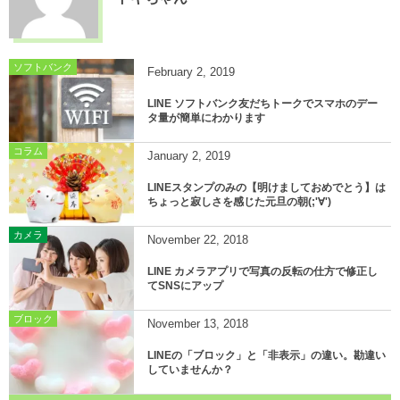
ソフトバンク
February
2
,
2019
LINE ソフトバンク友だちトークでスマホのデー
タ量が簡単にわかります
コラム
January
2
,
2019
LINEスタンプのみの【明けましておめでとう】は
ちょっと寂しさを感じた元旦の朝(;'∀')
カメラ
November
22
,
2018
LINE カメラアプリで写真の反転の仕方で修正し
てSNSにアップ
ブロック
November
13
,
2018
LINEの「ブロック」と「非表示」の違い。勘違い
していませんか？