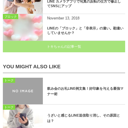
LINE カメラアプリで写真の反転の仕方で修正し
てSNSにアップ
ブロック
November
13
,
2018
LINEの「ブロック」と「非表示」の違い。勘違い
していませんか？
トキちゃんの記事一覧
YOU MIGHT ALSO LIKE
トーク
飲み会のお礼LINE例文集！好印象を与える最強マ
ナー術
トーク
うざいと感じるLINE送信取り消し、その原因と
は？