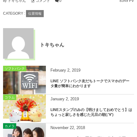
トキちゃん
コメント
0
8349 PV
by
CATEGORY :
位置情報
トキちゃん
ソフトバンク
February
2
,
2019
LINE ソフトバンク友だちトークでスマホのデー
タ量が簡単にわかります
コラム
January
2
,
2019
LINEスタンプのみの【明けましておめでとう】は
ちょっと寂しさを感じた元旦の朝(;'∀')
カメラ
November
22
,
2018