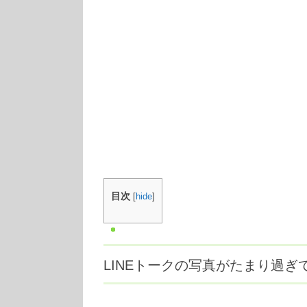
目次
[
hide
]
LINEトークの写真がたまり過