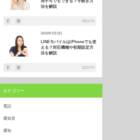
用不可でもできる？手続き方
法を解説
5853 PV
2020年3月3日
LINEモバイルはiPhoneでも使
える？対応機種や初期設定方
法を解説
3233 PV
カテゴリー
電話
通知音
通知