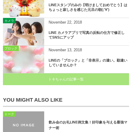
LINEスタンプのみの【明けましておめでとう】は
ちょっと寂しさを感じた元旦の朝(;'∀')
カメラ
November
22
,
2018
LINE カメラアプリで写真の反転の仕方で修正し
てSNSにアップ
ブロック
November
13
,
2018
LINEの「ブロック」と「非表示」の違い。勘違い
していませんか？
トキちゃんの記事一覧
YOU MIGHT ALSO LIKE
トーク
飲み会のお礼LINE例文集！好印象を与える最強マ
ナー術