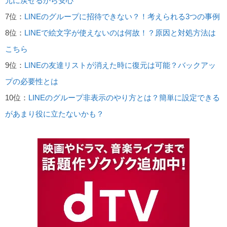
元に戻せるから安心
7位：
LINEのグループに招待できない？！考えられる3つの事例
8位：
LINEで絵文字が使えないのは何故！？原因と対処方法は
こちら
9位：
LINEの友達リストが消えた時に復元は可能？バックアッ
プの必要性とは
10位：
LINEのグループ非表示のやり方とは？簡単に設定できる
があまり役に立たないかも？