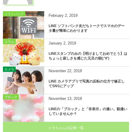
ソフトバンク
February
2
,
2019
LINE ソフトバンク友だちトークでスマホのデー
タ量が簡単にわかります
コラム
January
2
,
2019
LINEスタンプのみの【明けましておめでとう】は
ちょっと寂しさを感じた元旦の朝(;'∀')
カメラ
November
22
,
2018
LINE カメラアプリで写真の反転の仕方で修正し
てSNSにアップ
ブロック
November
13
,
2018
LINEの「ブロック」と「非表示」の違い。勘違い
していませんか？
トキちゃんの記事一覧