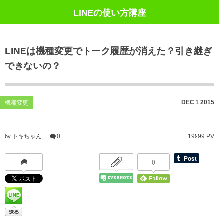
LINEの使い方講座
LINEは機種変更でトーク履歴が消えた？引き継ぎ
できないの？
DEC
1
2015
機種変更
トキちゃん
0
19999 PV
by
0