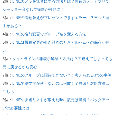
2位：
LINEカメラを無音にする方法とは？無音カメラアプリで
シャッター音なしで撮影が可能に！
3位：
LINEの着せ替えがプレゼントできずエラーに？三つの理
由がある？
4位：
LINEの名前変更でグループ名を変える方法
5位：
LINEは機種変更の引き継ぎのときアルバムへの保存が良
い
6位：
タイムラインの非表示解除の方法は？間違えてしまっても
元に戻せるから安心
7位：
LINEのグループに招待できない？！考えられる3つの事例
8位：
LINEで絵文字が使えないのは何故！？原因と対処方法は
こちら
9位：
LINEの友達リストが消えた時に復元は可能？バックアッ
プの必要性とは