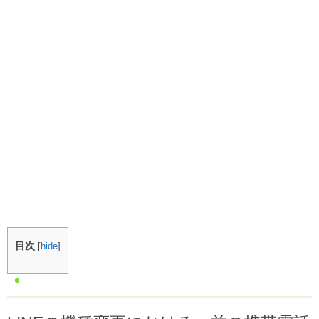
目次
[
hide
]