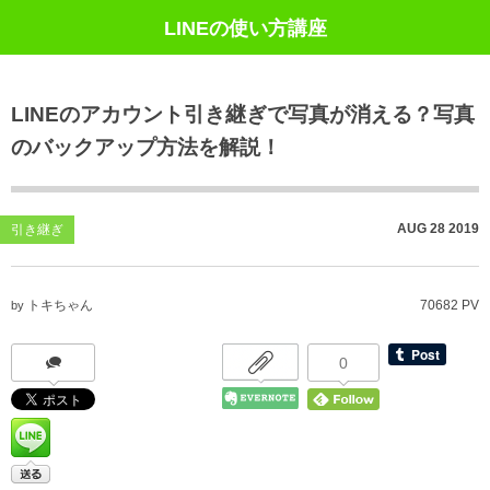
LINEの使い方講座
LINEのアカウント引き継ぎで写真が消える？写真
のバックアップ方法を解説！
AUG
28
2019
引き継ぎ
トキちゃん
70682 PV
by
0