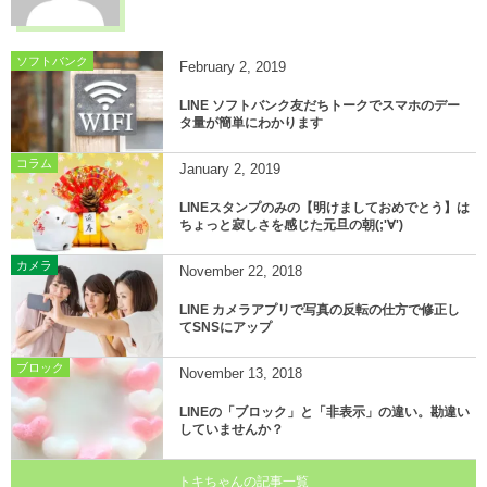
ソフトバンク
February
2
,
2019
LINE ソフトバンク友だちトークでスマホのデー
タ量が簡単にわかります
コラム
January
2
,
2019
LINEスタンプのみの【明けましておめでとう】は
ちょっと寂しさを感じた元旦の朝(;'∀')
カメラ
November
22
,
2018
LINE カメラアプリで写真の反転の仕方で修正し
てSNSにアップ
ブロック
November
13
,
2018
LINEの「ブロック」と「非表示」の違い。勘違い
していませんか？
トキちゃんの記事一覧