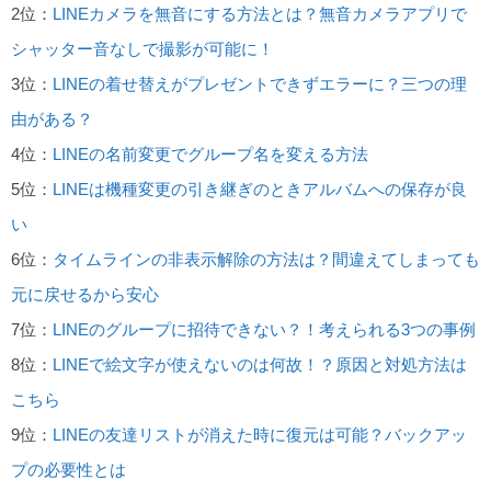
2位：
LINEカメラを無音にする方法とは？無音カメラアプリで
シャッター音なしで撮影が可能に！
3位：
LINEの着せ替えがプレゼントできずエラーに？三つの理
由がある？
4位：
LINEの名前変更でグループ名を変える方法
5位：
LINEは機種変更の引き継ぎのときアルバムへの保存が良
い
6位：
タイムラインの非表示解除の方法は？間違えてしまっても
元に戻せるから安心
7位：
LINEのグループに招待できない？！考えられる3つの事例
8位：
LINEで絵文字が使えないのは何故！？原因と対処方法は
こちら
9位：
LINEの友達リストが消えた時に復元は可能？バックアッ
プの必要性とは