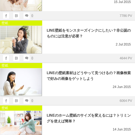
15
Jul
2015
0
7786 PV
壁紙
LINE壁紙をモンスターズインクにしたい？非公認の
ものには注意が必要？
2
Jul
2015
0
4644 PV
壁紙
LINEの壁紙素材はどうやって見つけるの？画像検索
で好みの画像をゲットしよう
24
Jun
2015
0
6064 PV
壁紙
LINEのホーム壁紙のサイズを変えるには？トリミン
グを使えば簡単？
14
Jun
2015