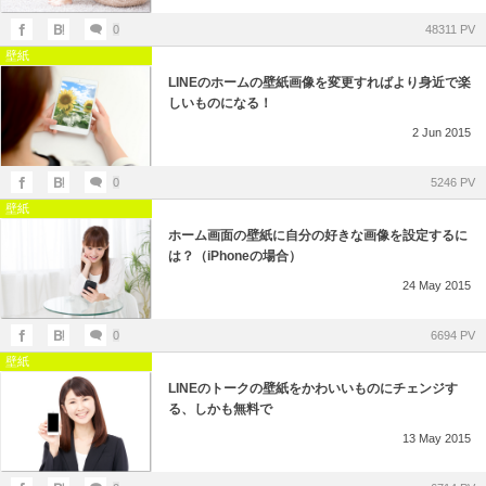
0
48311 PV
壁紙
LINEのホームの壁紙画像を変更すればより身近で楽
しいものになる！
2
Jun
2015
0
5246 PV
壁紙
ホーム画面の壁紙に自分の好きな画像を設定するに
は？（iPhoneの場合）
24
May
2015
0
6694 PV
壁紙
LINEのトークの壁紙をかわいいものにチェンジす
る、しかも無料で
13
May
2015