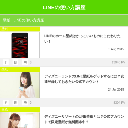
LINEの使い方講座
壁紙 | LINEの使い方講座
壁紙
LINEのホーム壁紙はかっこいいものにこだわりた
い！
3
Aug
2015
0
13948 PV
壁紙
ディズニーランドのLINE壁紙をゲットするには？友
達登録しておきたい公式アカウント
24
Jul
2015
0
8304 PV
壁紙
ディズニーリゾートのLINE壁紙とは？公式アカウン
トで限定壁紙が無料配布中？