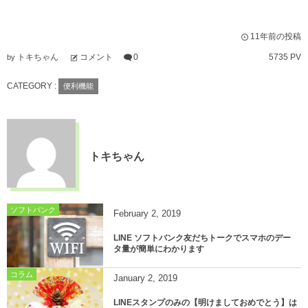
11年前の投稿
トキちゃん
コメント
0
5735 PV
by
CATEGORY :
便利機能
トキちゃん
ソフトバンク
February
2
,
2019
LINE ソフトバンク友だちトークでスマホのデー
タ量が簡単にわかります
コラム
January
2
,
2019
LINEスタンプのみの【明けましておめでとう】は