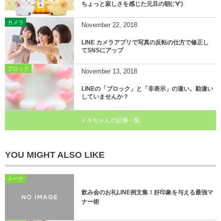
ちょっと寂しさを感じた元旦の朝(;'∀')
カメラ
November
22
,
2018
LINE カメラアプリで写真の反転の仕方で修正し
てSNSにアップ
ブロック
November
13
,
2018
LINEの「ブロック」と「非表示」の違い。勘違い
していませんか？
トキちゃんの記事一覧
YOU MIGHT ALSO LIKE
トーク
飲み会のお礼LINE例文集！好印象を与える最強マ
ナー術