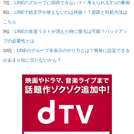
7位：
LINEのグループに招待できない？！考えられる3つの事例
8位：
LINEで絵文字が使えないのは何故！？原因と対処方法は
こちら
9位：
LINEの友達リストが消えた時に復元は可能？バックアッ
プの必要性とは
10位：
LINEのグループ非表示のやり方とは？簡単に設定できる
があまり役に立たないかも？