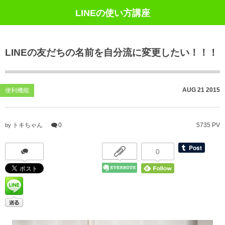
LINEの使い方講座
LINEの友だちの名前を自分流に変更したい！！！
AUG
21
2015
便利機能
トキちゃん
0
5735 PV
by
0