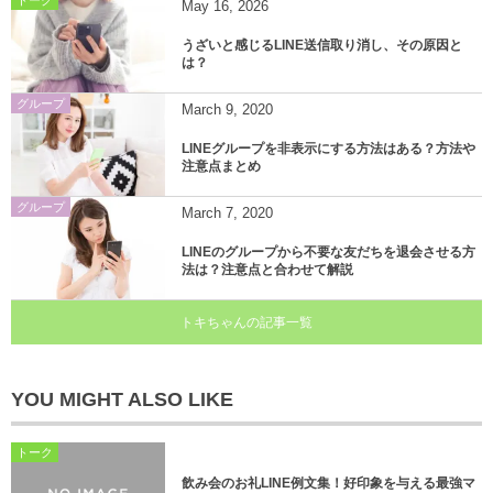
May
16
,
2026
うざいと感じるLINE送信取り消し、その原因と
は？
グループ
March
9
,
2020
LINEグループを非表示にする方法はある？方法や
注意点まとめ
グループ
March
7
,
2020
LINEのグループから不要な友だちを退会させる方
法は？注意点と合わせて解説
トキちゃんの記事一覧
YOU MIGHT ALSO LIKE
トーク
飲み会のお礼LINE例文集！好印象を与える最強マ