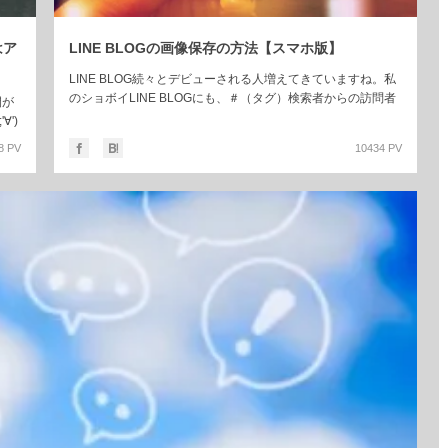
はア
LINE BLOGの画像保存の方法【スマホ版】
LINE BLOG続々とデビューされる人増えてきていますね。私
のショボイLINE BLOGにも、＃（タグ）検索者からの訪問者
間が
がいいね！してくれて少しテンションあがっています(;^ω^)
')
(さらに…)
8 PV
10434 PV