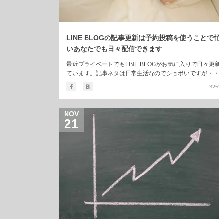
LINE BLOGの記事更新は予約投稿を使うことで
いあなたでも日々配信できます
最近プライベートでもLINE BLOGがお気に入りで日々更
ています。記事ネタは日常生活なのでショボいですが・・
課になってくると継続したい気持ちが高まります。 (さら
325
に…)
NOV
21