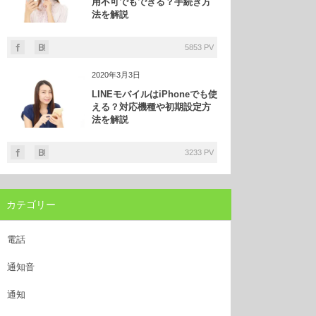
用不可でもできる？手続き方
法を解説
5853 PV
2020年3月3日
LINEモバイルはiPhoneでも使
える？対応機種や初期設定方
法を解説
3233 PV
カテゴリー
電話
通知音
通知