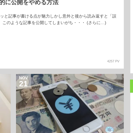
一時的に公開をやめる方法
にサクッと記事が書ける点が魅力しかし意外と後から読み返すと「誤
」このような記事を公開してしまいがち・・・ (さらに…)
4257 PV
NOV
21