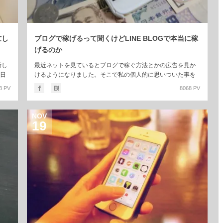
忙し
ブログで稼げるって聞くけどLINE BLOGで本当に稼
げるのか
新し
最近ネットを見ているとブログで稼ぐ方法とかの広告を見か
日
けるようになりました。そこで私の個人的に思いついた事を
書いてみます。 (さらに…)
3 PV
8068 PV
NOV
19