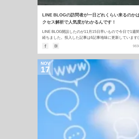
LINE BLOGの訪問者が一日どれくらい来るのか
クセス解析で人気度がわかるんです！
LINE BLOG開設したのが11月15日早いもので今日で1週
経ちました。投入した記事は6記事地味に更新しています(;'∀
(さらに…)
983
NOV
17