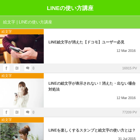
LINEの使い方講座
絵文字 | LINEの使い方講座
絵文字
LINE絵文字が消えた【ドコモ】ユーザー必見
12
Mar
2016
0
16915 PV
絵文字
LINEの絵文字が表示されない！消えた・出ない場合
対処法
12
Mar
2016
0
77209 PV
絵文字
LINEを楽しくするスタンプと絵文字の使い方とは？
31
Jul
2015