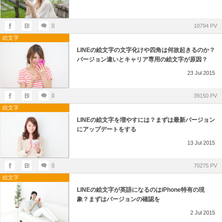
0
10794 PV
絵文字
LINEの絵文字の文字化けや四角は何故起きるのか？
バージョン違いとキャリア専用の絵文字が原因？
23
Jul
2015
0
39150 PV
絵文字
LINEの絵文字を増やすには？まずは最新バージョン
にアップデートをする
13
Jul
2015
0
70275 PV
絵文字
LINEの絵文字が英語になるのはiPhone特有の現
象？まずはバージョンの確認を
2
Jul
2015