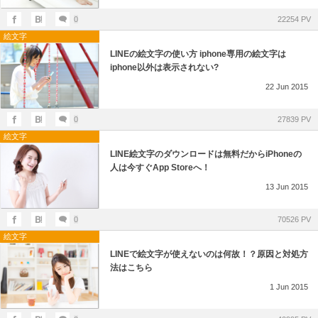
0
22254 PV
絵文字
LINEの絵文字の使い方 iphone専用の絵文字は
iphone以外は表示されない?
22
Jun
2015
0
27839 PV
絵文字
LINE絵文字のダウンロードは無料だからiPhoneの
人は今すぐApp Storeへ！
13
Jun
2015
0
70526 PV
絵文字
LINEで絵文字が使えないのは何故！？原因と対処方
法はこちら
1
Jun
2015