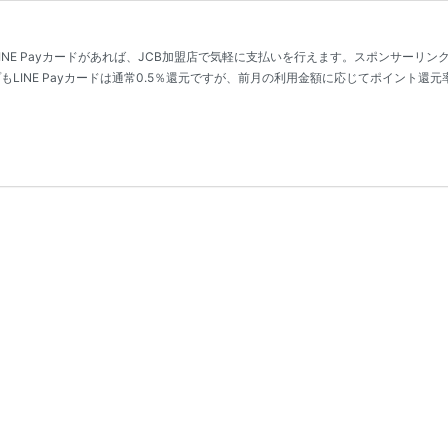
yカードがあれば、JCB加盟店で気軽に支払いを行えます。スポンサーリンク (adsbygoogle = 
プもLINE Payカードは通常0.5％還元ですが、前月の利用金額に応じてポイント還